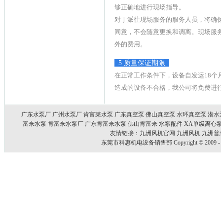
够正确地进行现场指导。
对于派往现场服务的服务人员，将确
同意，不会随意更换和调离。现场服
外的费用。
5 质量保证期限
在正常工作条件下，设备自发运18个
造成的设备不合格，我公司将免费进
广东水泵厂
广州水泵厂
肯富莱水泵
广东真空泵
佛山真空泵
水环真空泵
潜水
富来水泵
肯富来水泵厂
广东肯富来水泵
佛山肯富来
水泵配件
XA单级离心
友情链接：
九洲风机官网
九洲风机
九洲普
东莞市科惠机电设备销售部 Copyright © 2009 - 20