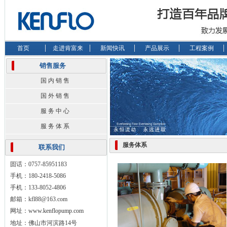
首页
走进肯富来
新闻快讯
产品展示
工程案例
销售服务
国 内 销 售
国 外 销 售
服 务 中 心
服 务 体 系
服务体系
联系我们
固话：0757-85951183
手机：180-2418-5086
手机：133-8052-4806
邮箱：kfl88@163.com
网址：
www.kenflopump.com
地址：佛山市河滨路14号