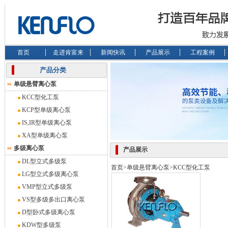
首页
走进肯富来
新闻快讯
产品展示
工程案例
产品分类
单级悬臂离心泵
KCC型化工泵
KCP型单级离心泵
IS,IR型单级离心泵
XA型单级离心泵
多级离心泵
产品展示
DL型立式多级泵
首页
>
单级悬臂离心泵
>
KCC型化工泵
LG型立式多级离心泵
VMP型立式多级泵
VS型多级多出口离心泵
D型卧式多级离心泵
KDW型多级泵