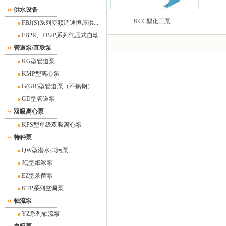
供水设备
KCC型化工泵
FBJ(S)系列变频调速恒压供...
FB2R、FB2P系列气压式自动...
管道泵/直联泵
KG型管道泵
KMP型离心泵
G(GR)型管道泵（不锈钢）...
GD型管道泵
双吸离心泵
KPS型单级双吸离心泵
特种泵
QW型潜水排污泵
JQ型纸浆泵
EZ型杀菌泵
KTP系列空调泵
轴流泵
YZ系列轴流泵