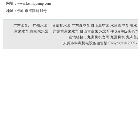
网址：
www.kenflopump.com
地址：佛山市河滨路14号
广东水泵厂
广州水泵厂
肯富莱水泵
广东真空泵
佛山真空泵
水环真空泵
潜水
富来水泵
肯富来水泵厂
广东肯富来水泵
佛山肯富来
水泵配件
XA单级离心
友情链接：
九洲风机官网
九洲风机
九洲普
东莞市科惠机电设备销售部 Copyright © 2009 - 20