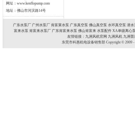
网址：
www.kenflopump.com
地址：佛山市河滨路14号
广东水泵厂
广州水泵厂
肯富莱水泵
广东真空泵
佛山真空泵
水环真空泵
潜水
富来水泵
肯富来水泵厂
广东肯富来水泵
佛山肯富来
水泵配件
XA单级离心
友情链接：
九洲风机官网
九洲风机
九洲普
东莞市科惠机电设备销售部 Copyright © 2009 - 20