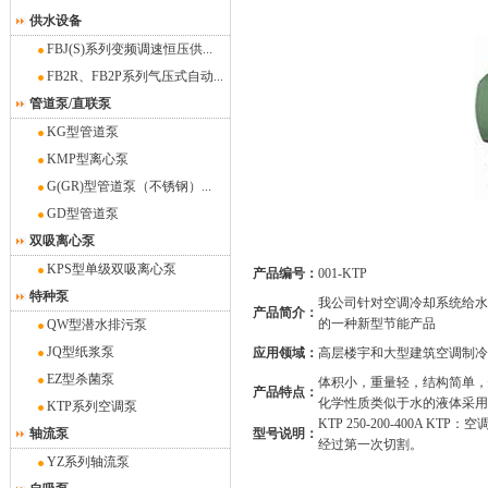
供水设备
FBJ(S)系列变频调速恒压供...
FB2R、FB2P系列气压式自动...
管道泵/直联泵
KG型管道泵
KMP型离心泵
G(GR)型管道泵（不锈钢）...
GD型管道泵
双吸离心泵
KPS型单级双吸离心泵
产品编号：
001-KTP
特种泵
我公司针对空调冷却系统给水
产品简介：
的一种新型节能产品
QW型潜水排污泵
JQ型纸浆泵
应用领域：
高层楼宇和大型建筑空调制冷
EZ型杀菌泵
体积小，重量轻，结构简单，
产品特点：
化学性质类似于水的液体采用
KTP系列空调泵
KTP 250-200-400A K
轴流泵
型号说明：
经过第一次切割。
YZ系列轴流泵