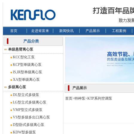
首页
走进肯富来
新闻快讯
产品展示
工程案例
产品分类
单级悬臂离心泵
KCC型化工泵
KCP型单级离心泵
IS,IR型单级离心泵
XA型单级离心泵
多级离心泵
产品展示
DL型立式多级泵
首页
>
特种泵
>
KTP系列空调泵
LG型立式多级离心泵
VMP型立式多级泵
VS型多级多出口离心泵
D型卧式多级离心泵
KDW型多级泵